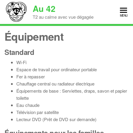
Skip
Au 42
to
MENU
T2 au calme avec vue dégagée
the
content
Équipement
Standard
Wi-Fi
Espace de travail pour ordinateur portable
Fer à repasser
Chauffage central ou radiateur électrique
Équipements de base : Serviettes, draps, savon et papier
toilette
Eau chaude
Télévision par satellite
Lecteur DVD (Prêt de DVD sur demande)
Équipements pour les familles