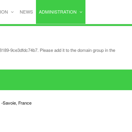
TION
NEWS
ADMINISTRATION
189-9ce3dfdc74b7. Please add it to the domain group in the
e -Savoie, France