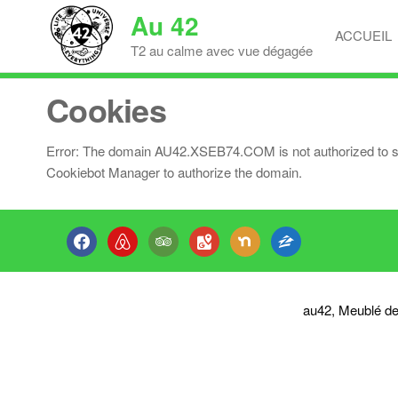
Skip
Au 42
to
ACCUEIL
T2 au calme avec vue dégagée
the
content
Cookies
Error: The domain AU42.XSEB74.COM is not authorized to sho
Cookiebot Manager to authorize the domain.
facebook
airbnb
tripadvisor
google-
nextdoor
zillow
maps
au42, Meublé de 