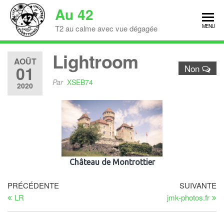
Skip
Au 42
to
MENU
T2 au calme avec vue dégagée
the
content
Lightroom
AOÛT
01
Non
Par
XSEB74
2020
Château de Montrottier
Navigation
Article
Ar
PRÉCÉDENTE
SUIVANTE
précédent
su
LR
jmk-photos.fr
de
l’article