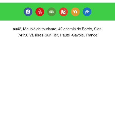
facebook
airbnb
tripadvisor
google-
nextdoor
zillow
maps
au42, Meublé de tourisme, 42 chemin de Borée, Sion,
74150 Vallières-Sur-Fier, Haute -Savoie, France